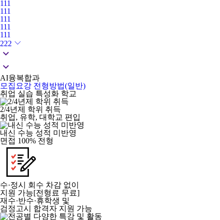
111
111
111
111
111
222
keyboard_arrow_down
keyboard_arrow_down
AI융복합과
모집요강
전형방법(일반)
취업 실습 특성화 학교
2/4년제 학위 취득
취업, 유학, 대학교 편입
내신 수능 성적 미반영
면접 100% 전형
수·정시 회수 차감 없이
지원 가능[전형료 무료]
재수·반수·휴학생 및
검정고시 합격자 지원 가능