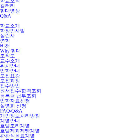
학교소식
갤러리
현대영상
Q&A
학교소개
학장인사말
설립사
연혁
비전
Why 현대
조직도
교수소개
위치안내
입학안내
모집요강
모집과정
접수방법
원서접수/합격조회
등록금 납부조회
입학자료신청
설명회 신청
FAQ/Q&A
개인정보처리방침
계열안내
호텔조리계열
호텔제과제빵계열
관광식음료계열