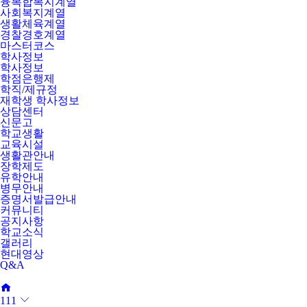
융복합복지계열
사회복지계열
생활체육계열
경찰경호계열
마스터코스
학사정보
학사정보
학점은행제
학직/제규정
재학생 학사정보
상담센터
신문고
학교생활
교육시설
생활관안내
장학제도
유학안내
병무안내
증명서발급안내
커뮤니티
공지사항
학교소식
갤러리
현대영상
Q&A
111