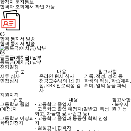
합격자 문자통보
합격자 조회에서 확인 가능
05
합격 통지서 발송
합격 통지서 발송
06
등록금(예치금) 납부
등록금(예치금) 납부
전형일정
구 분
내용
참고사항
서류 심사
온라인 원서 심사
기록, 적성, 성격 등
면접심사
전공교수님의 1:1 면
학생의 적성, 학습계획,
접, EBS 진로적성 검
취미, 열의 등을 파악
사
지원자격
구 분
내용
참고사항
고등학교 졸업
· 고등학교 졸업자
· 복수지
(예정)자
· 고등학교 졸업 예정자(일반고, 특성
원 가능
화고, 자율형 공,사립고 등)
고등학교 이상의
· 고등학교 졸업과 동등한 학력 인정
학력인정자
자
- 검정고시 합격자