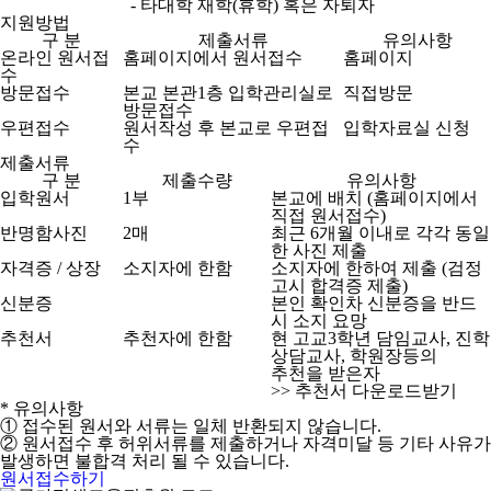
- 타대학 재학(휴학) 혹은 자퇴자
지원방법
구 분
제출서류
유의사항
온라인 원서접
홈페이지에서 원서접수
홈페이지
수
방문접수
본교 본관1층 입학관리실로
직접방문
방문접수
우편접수
원서작성 후 본교로 우편접
입학자료실 신청
수
제출서류
구 분
제출수량
유의사항
입학원서
1부
본교에 배치 (홈페이지에서
직접 원서접수)
반명함사진
2매
최근 6개월 이내로 각각 동일
한 사진 제출
자격증 / 상장
소지자에 한함
소지자에 한하여 제출 (검정
고시 합격증 제출)
신분증
본인 확인차 신분증을 반드
시 소지 요망
추천서
추천자에 한함
현 고교3학년 담임교사, 진학
상담교사, 학원장등의
추천을 받은자
>> 추천서 다운로드받기
* 유의사항
① 접수된 원서와 서류는 일체 반환되지 않습니다.
② 원서접수 후 허위서류를 제출하거나 자격미달 등 기타 사유가
발생하면 불합격 처리 될 수 있습니다.
원서접수하기