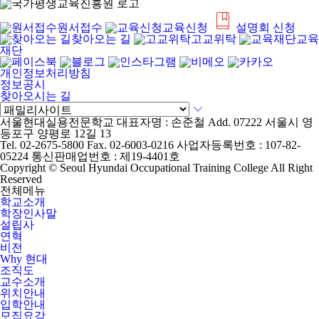
원서접수
교육신청
설명회 신청
찾아오는 길
고교위탁
교육
재단
개인정보처리방침
정보공시
찾아오시는 길
서울현대실용전문학교
대표자명 : 손준철
Add. 07222 서울시 영
등포구 양평로 12길 13
Tel. 02-2675-5800
Fax. 02-6003-0216
사업자등록번호 : 107-82-
05224
통신판매업번호 : 제19-4401호
Copyright ©
Seoul Hyundai Occupational Training College
All Right
Reserved
전체메뉴
학교소개
학장인사말
설립사
연혁
비전
Why 현대
조직도
교수소개
위치안내
입학안내
모집요강