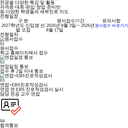
전공별 다양한 특강 및 활동
자격증·대회·편입·창업·준비반
등 다양한 학생들의 세부진로 지도
전형일정
구 분
원서접수기간
유의사항
2027학년도 신입생 선
2026년 8월 3일 ~ 2026년
원서접수 바로가기
발 모집
8월 17일
전형절차
01
원서접수
학교 홈페이지에서 접수
02
면접일정 통보
접수 후 2일 이내 통보
03
면접+EBS진로적성검사
면접 전 EBS 진로적성검사 실시
담당 전공 교수 면접
04
합격통보