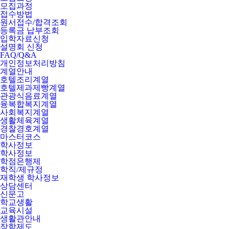
모집과정
접수방법
원서접수/합격조회
등록금 납부조회
입학자료신청
설명회 신청
FAQ/Q&A
개인정보처리방침
계열안내
호텔조리계열
호텔제과제빵계열
관광식음료계열
융복합복지계열
사회복지계열
생활체육계열
경찰경호계열
마스터코스
학사정보
학사정보
학점은행제
학직/제규정
재학생 학사정보
상담센터
신문고
학교생활
교육시설
생활관안내
장학제도