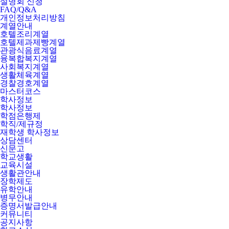
설명회 신청
FAQ/Q&A
개인정보처리방침
계열안내
호텔조리계열
호텔제과제빵계열
관광식음료계열
융복합복지계열
사회복지계열
생활체육계열
경찰경호계열
마스터코스
학사정보
학사정보
학점은행제
학직/제규정
재학생 학사정보
상담센터
신문고
학교생활
교육시설
생활관안내
장학제도
유학안내
병무안내
증명서발급안내
커뮤니티
공지사항